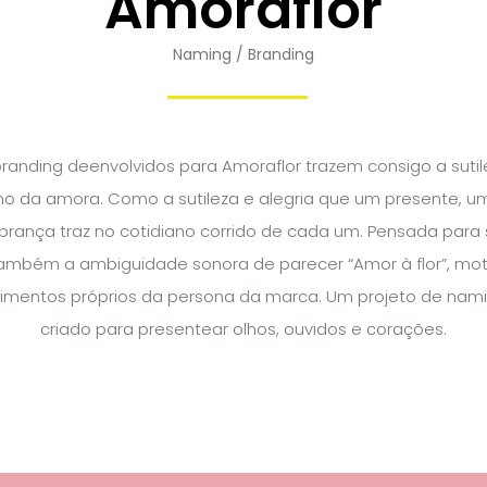
Amoraflor
Naming / Branding
randing deenvolvidos para Amoraflor trazem consigo a sutil
o da amora. Como a sutileza e alegria que um presente, u
ança traz no cotidiano corrido de cada um. Pensada para ser
também a ambiguidade sonora de parecer “Amor à flor”, mo
mentos próprios da persona da marca. Um projeto de nami
criado para presentear olhos, ouvidos e corações.