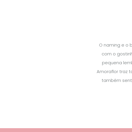
O naming e o b
com o gostinh
pequena lembr
Amoraflor traz 
também senti